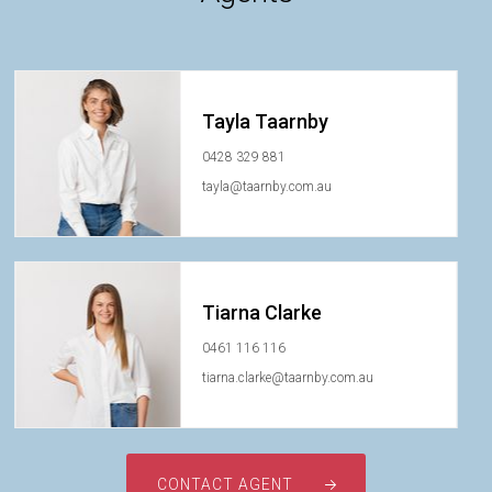
Tayla Taarnby
0428 329 881
tayla@taarnby.com.au
Tiarna Clarke
0461 116 116
tiarna.clarke@taarnby.com.au
CONTACT AGENT